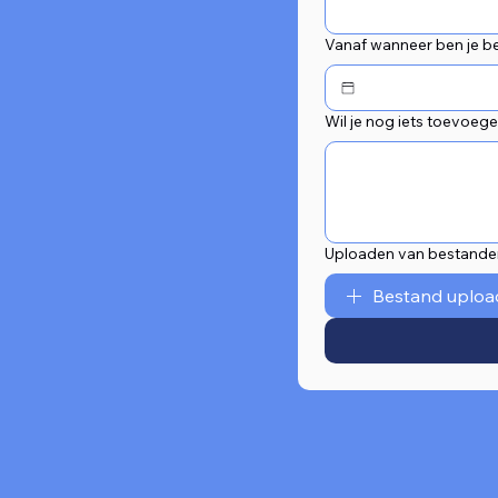
Vanaf wanneer ben je b
Wil je nog iets toevoeg
Uploaden van bestanden
Bestand uploa