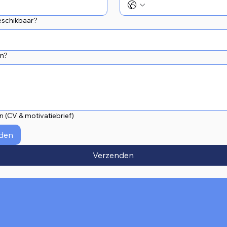
eschikbaar?
en?
 (CV & motivatiebrief)
den
Verzenden