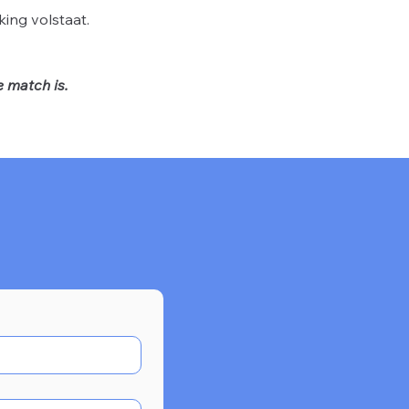
king volstaat.
 match is.