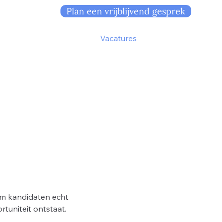
Plan een vrijblijvend gesprek
n
Over Connectum
Vacatures
Contact
om kandidaten echt
tuniteit ontstaat.