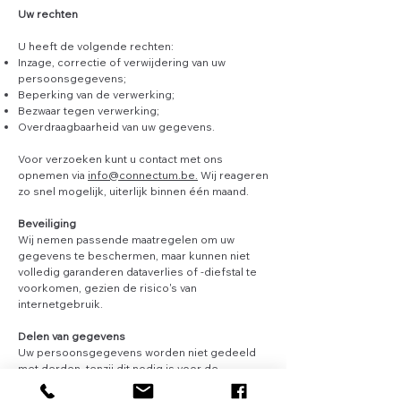
Uw rechten
U heeft de volgende rechten:
Inzage, correctie of verwijdering van uw
persoonsgegevens;
Beperking van de verwerking;
Bezwaar tegen verwerking;
Overdraagbaarheid van uw gegevens.
Voor verzoeken kunt u contact met ons
opnemen via
info@connectum.be.
Wij reageren
zo snel mogelijk, uiterlijk binnen één maand.
Beveiliging
Wij nemen passende maatregelen om uw
gegevens te beschermen, maar kunnen niet
volledig garanderen dataverlies of -diefstal te
voorkomen, gezien de risico's van
internetgebruik.
Delen van gegevens
Uw persoonsgegevens worden niet gedeeld
met derden, tenzij dit nodig is voor de
uitvoering van een overeenkomst of wanneer
dit wettelijk verplicht is.