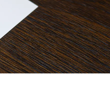
info@connectum.be
(+32) 451 05 30 37
België