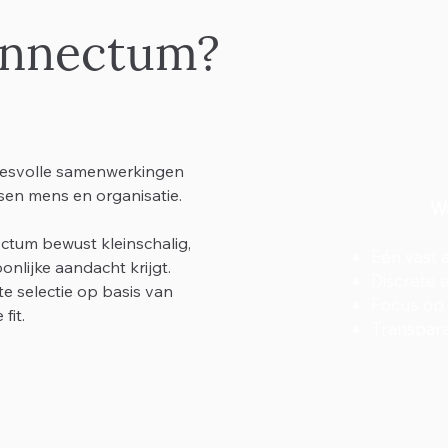
nnectum?
cesvolle samenwerkingen
ssen mens en organisatie.
Wa
ctum bewust kleinschalig,
Eén vast
onlijke aandacht krijgt.
Discrete 
e selectie op basis van
Focus op 
fit.
Transpar