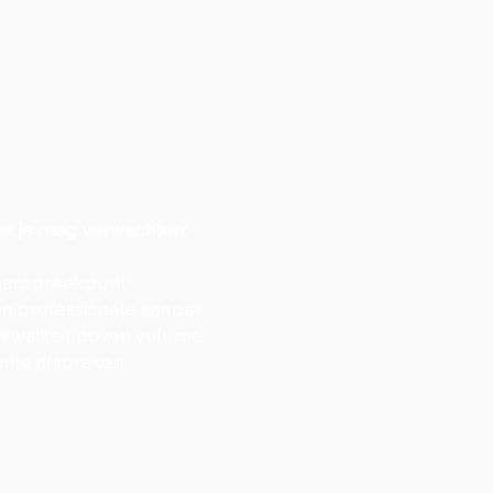
t je mag verwachten:
 aanspreekpunt
en professionele aanpak
kwaliteit boven volume
ante afspraken